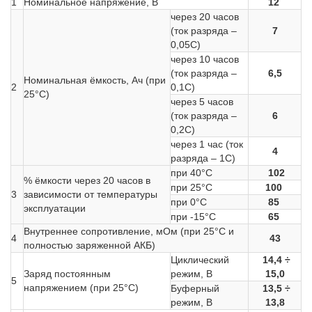
1
Номинальное напряжение, В
12
через 20 часов
(ток разряда –
7
0,05С)
через 10 часов
(ток разряда –
6,5
Номинальная ёмкость, Ач (при
2
0,1С)
25°С)
через 5 часов
(ток разряда –
6
0,2С)
через 1 час (ток
4
разряда – 1С)
при 40°С
102
% ёмкости через 20 часов в
при 25°С
100
3
зависимости от температуры
при 0°С
85
эксплуатации
при -15°С
65
Внутреннее сопротивление, мОм (при 25°С и
4
43
полностью заряженной АКБ)
Циклический
14,4 ÷
Заряд постоянным
режим, В
15,0
5
напряжением (при 25°С)
Буферный
13,5 ÷
режим, В
13,8