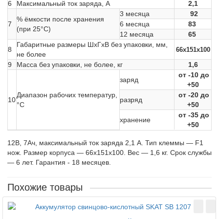
6
Максимальный ток заряда, А
2,1
3 месяца
92
% ёмкости после хранения
7
6 месяца
83
(при 25°С)
12 месяца
65
Габаритные размеры ШхГхВ без упаковки, мм,
8
66х151х100
не более
9
Масса без упаковки, не более, кг
1,6
от -10 до
заряд
+50
Диапазон рабочих температур,
от -20 до
10
разряд
°С
+50
от -35 до
хранение
+50
12В, 7Ач, максимальный ток заряда 2,1 А. Тип клеммы — F1
нож. Размер корпуса — 66х151х100. Вес — 1,6 кг. Срок службы
— 6 лет. Гарантия - 18 месяцев.
Похожие товары