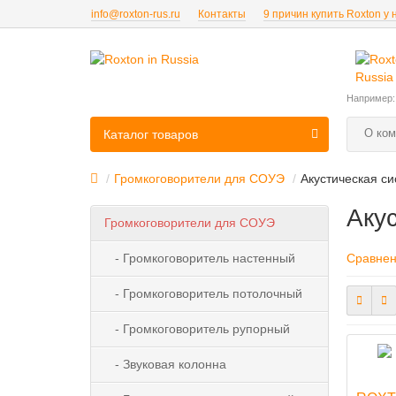
info@roxton-rus.ru
Контакты
9 причин купить Roxton у 
Например
О ком
Каталог товаров
Громкоговорители для СОУЭ
Акустическая с
Аку
Громкоговорители для СОУЭ
- Громкоговоритель настенный
Сравнен
- Громкоговоритель потолочный
- Громкоговоритель рупорный
- Звуковая колонна