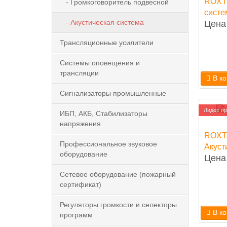
ROXT
- Громкоговоритель подвесной
систе
- Акустическая система
Цена 
Трансляционные усилители
Системы оповещения и
трансляции
В к
Сигнализаторы промышленные
Лидер пр
ИБП, АКБ, Стабилизаторы
напряжения
ROXT
Профессиональное звуковое
Акуст
оборудование
Цена 
Сетевое оборудование (пожарный
сертификат)
Регуляторы громкости и селекторы
В к
программ