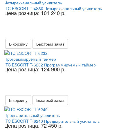
ITC ESCORT T-4S60 Четырехканальный усилитель
Цена розница: 101 240 р.
В корзину
Быстрый заказ
ITC ESCORT T-6232 Программируемый таймер
Цена розница: 124 900 р.
В корзину
Быстрый заказ
ITC ESCORT T-6240 Предварительный усилитель
Цена розница: 72 450 р.