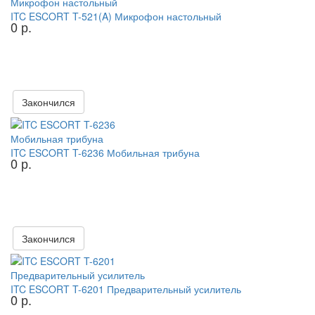
ITC ESCORT T-521(A) Микрофон настольный
0 р.
Закончился
ITC ESCORT T-6236 Мобильная трибуна
0 р.
Закончился
ITC ESCORT T-6201 Предварительный усилитель
0 р.