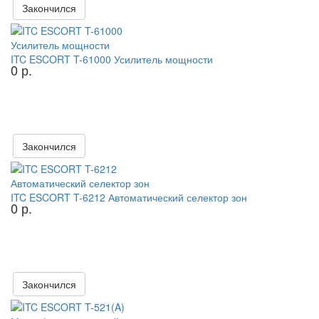
Закончился
ITC ESCORT T-61000 Усилитель мощности
0 р.
Закончился
ITC ESCORT T-6212 Автоматический селектор зон
0 р.
Закончился