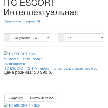
ITC ESCORT
Интеллектуальная
Сравнение товаров (0)
ITC ESCORT T-218 Микрофонная консоль с селектором зон
Цена розница: 30 990 р.
В корзину
Быстрый заказ