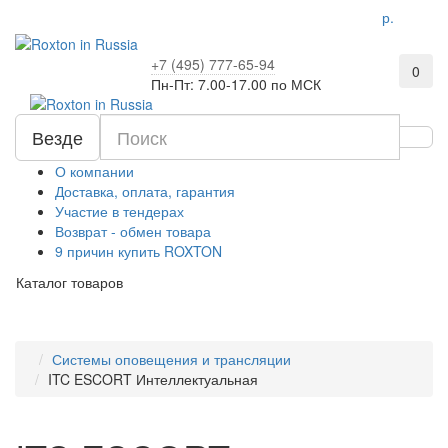
р.
+7 (495) 777-65-94
0
Пн-Пт: 7.00-17.00 по МСК
Везде
О компании
Доставка, оплата, гарантия
Участие в тендерах
Возврат - обмен товара
9 причин купить ROXTON
Каталог товаров
Системы оповещения и трансляции
ITC ESCORT Интеллектуальная