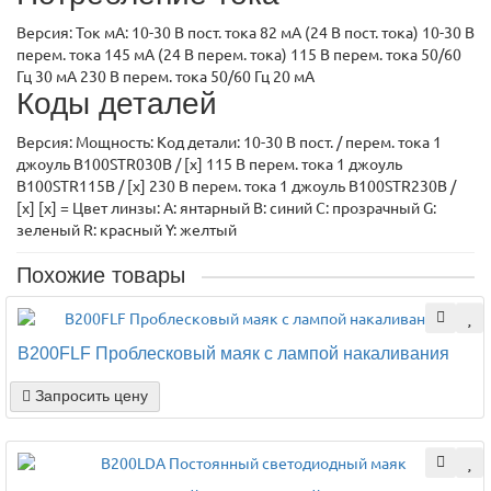
Версия: Ток мА: 10-30 В пост. тока 82 мА (24 В пост. тока) 10-30 В
перем. тока 145 мА (24 В перем. тока) 115 В перем. тока 50/60
Гц 30 мА 230 В перем. тока 50/60 Гц 20 мА
Коды деталей
Версия: Мощность: Код детали: 10-30 В пост. / перем. тока 1
джоуль B100STR030B / [х] 115 В перем. тока 1 джоуль
B100STR115B / [х] 230 В перем. тока 1 джоуль B100STR230B /
[х] [x] = Цвет линзы: A: янтарный B: синий C: прозрачный G:
зеленый R: красный Y: желтый
Похожие товары
B200FLF Проблесковый маяк с лампой накаливания
Запросить цену