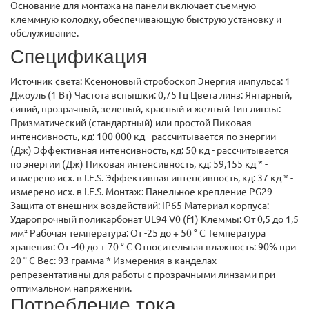
Основание для монтажа на панели включает съемную
клеммную колодку, обеспечивающую быструю установку и
обслуживание.
Спецификация
Источник света: Ксеноновый стробоскоп Энергия импульса: 1
Джоуль (1 Вт) Частота вспышки: 0,75 Гц Цвета линз: Янтарный,
синий, прозрачный, зеленый, красный и желтый Тип линзы:
Призматический (стандартный) или простой Пиковая
интенсивность, кд: 100 000 кд - рассчитывается по энергии
(Дж) Эффективная интенсивность, кд: 50 кд - рассчитывается
по энергии (Дж) Пиковая интенсивность, кд: 59,155 кд * -
измерено исх. в I.E.S. Эффективная интенсивность, кд: 37 кд * -
измерено исх. в I.E.S. Монтаж: Панельное крепление PG29
Защита от внешних воздействий: IP65 Материал корпуса:
Ударопрочный поликарбонат UL94 V0 (f1) Клеммы: От 0,5 до 1,5
мм² Рабочая температура: От -25 до + 50 ° C Температура
хранения: От -40 до + 70 ° C Относительная влажность: 90% при
20 ° C Вес: 93 грамма * Измерения в канделах
репрезентативны для работы с прозрачными линзами при
оптимальном напряжении.
Потребление тока