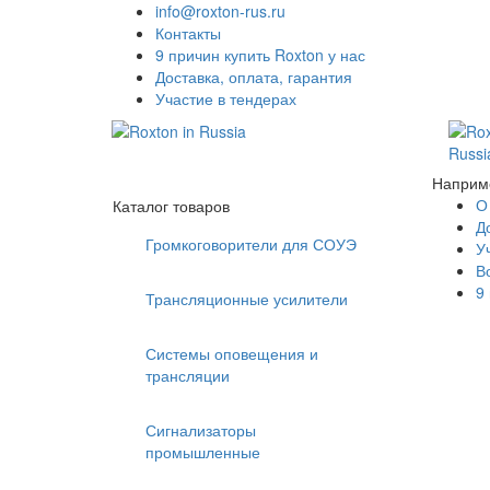
info@roxton-rus.ru
Контакты
9 причин купить Roxton у нас
Доставка, оплата, гарантия
Участие в тендерах
Наприм
О
Каталог товаров
Д
Громкоговорители для СОУЭ
У
В
9
Трансляционные усилители
Системы оповещения и
трансляции
Сигнализаторы
промышленные