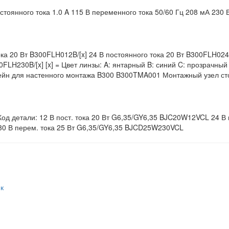
остоянного тока 1.0 A 115 В переменного тока 50/60 Гц 208 мА 230
ка 20 Вт B300FLH012B/[x] 24 В постоянного тока 20 Вт B300FLH024B
FLH230B/[x] [x] = Цвет линзы: A: янтарный B: синий C: прозрачны
ейн для настенного монтажа B300 B300TMA001 Монтажный узел ст
од детали: 12 В пост. тока 20 Вт G6,35/GY6,35 BJC20W12VCL 24 В 
30 В перем. тока 25 Вт G6,35/GY6,35 BJCD25W230VCL