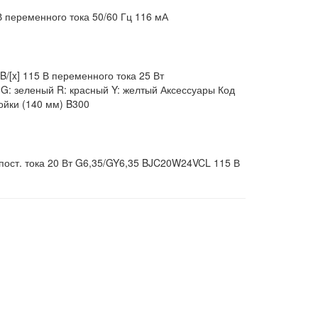
 В переменного тока 50/60 Гц 116 мА
/[x] 115 В переменного тока 25 Вт
й G: зеленый R: красный Y: желтый Аксессуары Код
ойки (140 мм) B300
пост. тока 20 Вт G6,35/GY6,35 BJC20W24VCL 115 В