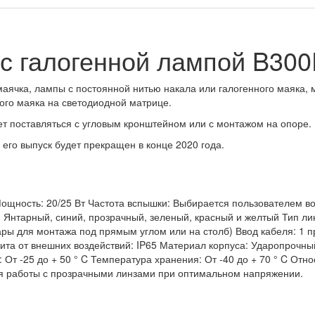
с галогенной лампой B30
 маячка, лампы с постоянной нитью накала или галогенного маяка
го маяка на светодиодной матрице.
т поставляться с угловым кронштейном или с монтажом на опоре.
его выпуск будет прекращен в конце 2020 года.
ощность: 20/25 Вт Частота вспышки: Выбирается пользователем во в
з: Янтарный, синий, прозрачный, зеленый, красный и желтый Тип л
ры для монтажа под прямым углом или на столб) Ввод кабеля: 1 п
ита от внешних воздействий: IP65 Материал корпуса: Ударопрочны
 От -25 до + 50 ° C Температура хранения: От -40 до + 70 ° C Отно
ля работы с прозрачными линзами при оптимальном напряжении.