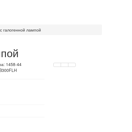
с галогенной лампой
мпой
ра:
1458-44
 B300FLH