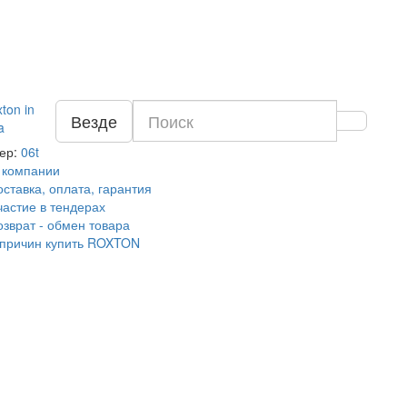
Везде
ер:
06t
 компании
оставка, оплата, гарантия
частие в тендерах
озврат - обмен товара
 причин купить ROXTON