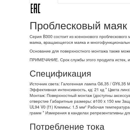
Проблесковый маяк 
Серия B300 состоит из ксенонового проблескового
маяка, вращающегося маяка и многофункционально
Основание для поверхностного монтажа также може
ПРИМЕЧАНИЕ. Срок службы этого продукта истек, и 
Спецификация
Источник света: Галогенная лампа G6,35 / GY6,35 М
Эффективная интенсивность, кд: 21 кд * Цвета лин
Монтаж: Поверхностный монтаж (доступны аксессуа
отверстие Габаритные размеры: ø100 x 150 мм Защ
UL94 V0 (f1) Клеммы: 1,5 мм² Рабочая температура:
грамм * Измерения в канделах репрезентативны д
Потребление тока