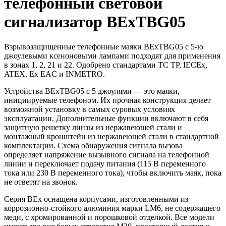
телефонный световой
сигнализатор BExTBG05
Взрывозащищенные телефонные маяки BExTBG05 с 5-ю
джоулевыми ксеноновыми лампами подходят для применения
в зонах 1, 2, 21 и 22. Одобрено стандартами ТС ТР, IECEx,
ATEX, Ex EAC и INMETRO.
Устройства BExTBG05 с 5 джоулями — это маяки,
инициируемые телефоном. Их прочная конструкция делает
возможной установку в самых суровых условиях
эксплуатации. Дополнительные функции включают в себя
защитную решетку линзы из нержавеющей стали и
монтажный кронштейн из нержавеющей стали в стандартной
комплектации. Схема обнаружения сигнала вызова
определяет напряжение вызывного сигнала на телефонной
линии и переключает подачу питания (115 В переменного
тока или 230 В переменного тока), чтобы включить маяк, пока
не ответят на звонок.
Серия BEx оснащена корпусами, изготовленными из
коррозионно-стойкого алюминия марки LM6, не содержащего
меди, с хромированной и порошковой отделкой. Все модели