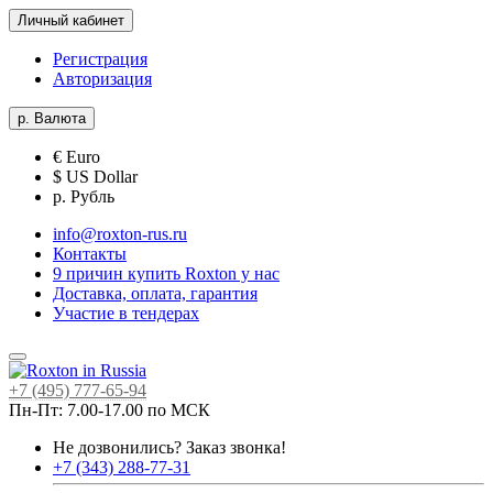
Личный кабинет
Регистрация
Авторизация
р.
Валюта
€ Euro
$ US Dollar
р. Рубль
info@roxton-rus.ru
Контакты
9 причин купить Roxton у нас
Доставка, оплата, гарантия
Участие в тендерах
+7 (495) 777-65-94
Пн-Пт: 7.00-17.00 по МСК
Не дозвонились?
Заказ звонка!
+7 (343) 288-77-31