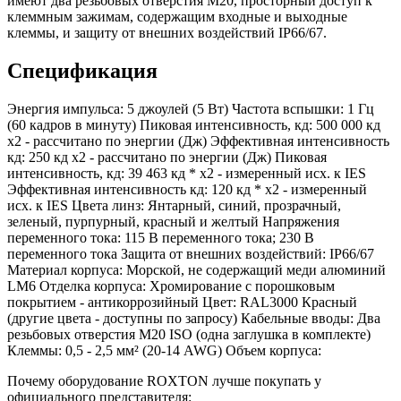
имеют два резьбовых отверстия M20, просторный доступ к
клеммным зажимам, содержащим входные и выходные
клеммы, и защиту от внешних воздействий IP66/67.
Спецификация
Энергия импульса: 5 джоулей (5 Вт) Частота вспышки: 1 Гц
(60 кадров в минуту) Пиковая интенсивность, кд: 500 000 кд
х2 - рассчитано по энергии (Дж) Эффективная интенсивность
кд: 250 кд х2 - рассчитано по энергии (Дж) Пиковая
интенсивность, кд: 39 463 кд * х2 - измеренный исх. к IES
Эффективная интенсивность кд: 120 кд * х2 - измеренный
исх. к IES Цвета линз: Янтарный, синий, прозрачный,
зеленый, пурпурный, красный и желтый Напряжения
переменного тока: 115 В переменного тока; 230 В
переменного тока Защита от внешних воздействий: IP66/67
Материал корпуса: Морской, не содержащий меди алюминий
LM6 Отделка корпуса: Хромирование с порошковым
покрытием - антикоррозийный Цвет: RAL3000 Красный
(другие цвета - доступны по запросу) Кабельные вводы: Два
резьбовых отверстия M20 ISO (одна заглушка в комплекте)
Клеммы: 0,5 - 2,5 мм² (20-14 AWG) Объем корпуса:
Почему оборудование ROXTON лучше покупать у
официального представителя: