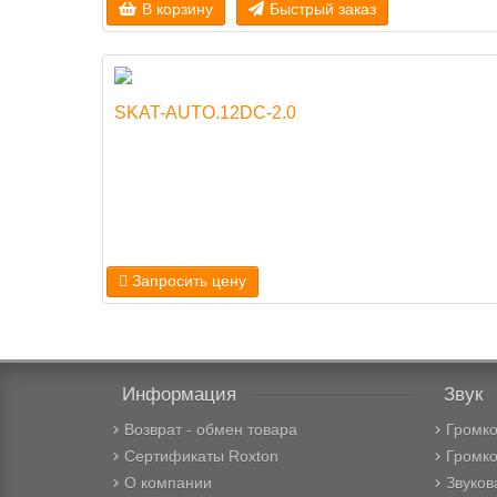
В корзину
Быстрый заказ
SKAT-AUTO.12DC-2.0
Запросить цену
Информация
Звук
Возврат - обмен товара
Громк
Сертификаты Roxton
Громко
О компании
Звуков