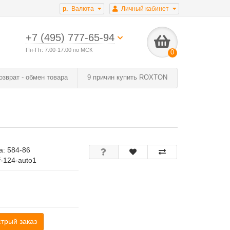
р.
Валюта
Личный кабинет
+7 (495) 777-65-94
Пн-Пт: 7.00-17.00 по МСК
0
озврат - обмен товара
9 причин купить ROXTON
а:
584-86
lf-124-auto1
трый заказ