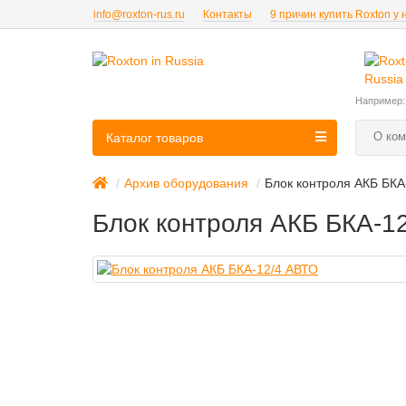
info@roxton-rus.ru
Контакты
9 причин купить Roxton у 
Например
О ком
Каталог товаров
Архив оборудования
Блок контроля АКБ БКА
Блок контроля АКБ БКА-1