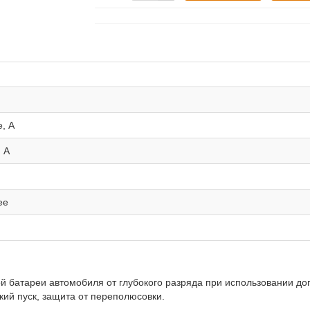
, А
 А
ее
ой батареи автомобиля от глубокого разряда при использовании до
ий пуск, защита от переполюсовки.