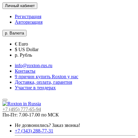
Личный кабинет
Регистрация
Авторизация
р.
Валюта
€ Euro
$ US Dollar
р. Рубль
info@roxton-rus.ru
Контакты
9 причин купить Roxton у нас
Доставка, оплата, гарантия
Участие в тендерах
+7 (495) 777-65-94
Пн-Пт: 7.00-17.00 по МСК
Не дозвонились?
Заказ звонка!
+7 (343) 288-77-31