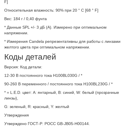
F]
Относительная влажность: 90% при 20 ° C [68 ° F]
Вес: 184 г / 0,40 фунта
* Данные SPL +/- 3 дБ (A). Измерено при оптимальном
напряжении.
* Измерения Candela репрезентативны для работы с линзами
желтого цвета при оптимальном напряжении.
Коды деталей
Версия: Код детали:
12-30 В постоянного тока H100BL030G / *
90-260 В переменного / постоянного тока H100BL230G / *
* = L.E.D. цвет: A: янтарный, B: синий, W: белый (прозрачные
линзы),
G: зеленый, R: красный, Y: желтый
Утверждения
Утверждено ГОСТ-Р: POCC GB-JB05-H00144.