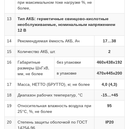
при максимальном токе нагрузке %, не
более,
13
Тип АКБ: герметичные свинцово-кислотные
необслуживаемые, номинальным напряжением
12 В
14
Рекомендуемая ёмкость АКБ, Ач
17…38
15
Количество АКБ, шт.
2
16
Габаритные
без упаковки
460х438х192
размеры ШхГхВ,
в упаковке
470х445х200
мм, не более
17
Масса, НЕТТО (БРУТТО), кг, не более
4,0 (4,3)
18
Диапазон рабочих температур, °С
-15…+45
19
Относительная влажность воздуха при
95
25°С, %, не более
20
Степень защиты оболочкой по ГОСТ
IP20
14254-96