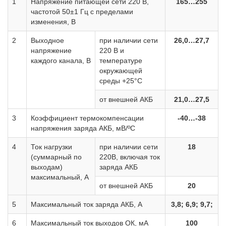
1
Напряжение питающей сети 220 В,
165…255
частотой 50±1 Гц с пределами
изменения, В
2
Выходное
при наличии сети
26,0…27,7
напряжение
220 В и
каждого канала, В
температуре
окружающей
среды +25°С
от внешней АКБ
21,0…27,5
3
Коэффициент термокомпенсации
-40…-38
напряжения заряда АКБ, мВ/ºС
4
Ток нагрузки
при наличии сети
18
(суммарный по
220В, включая ток
выходам)
заряда АКБ
максимальный, А
от внешней АКБ
20
5
Максимальный ток заряда АКБ, А
3,8; 6,9; 9,7;
6
Максимальный ток выходов ОК, мA
100