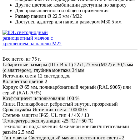
Другие цветовые комбинации доступны по запросу
Для промышленного и общего применения
Размер панели Ø 22,5 мм / M22
Доступен адаптер для панели размером M30.5 мм
Вес нетто, кг
75 г.
Габаритные размеры (Ш х В х Г)
22x1,25 мм (M22) и 30,5 мм
(с адаптером), глубина монтажа 34 мм
Источник света
12 светодиодов
Количество цветов
2
Корпус
Ø 65 мм, поликарбонатный черный (RAL 9005) или
серый (RAL 7035)
Коэффициент использования
100 %
Линза
Поликарбонат, ребристый внутри, прозрачный
Срок службы
Источник света: 100000 ч
Степень защиты
IP65, UL тип 4 / 4X / 13
Температура эксплуатации
-25 °C / +50 °C
Технология подключения
Зажимной контакт/штепсельный
разъём 2,5 мм2
Тип маячка
Светодиодный маячок постоянного света - 2