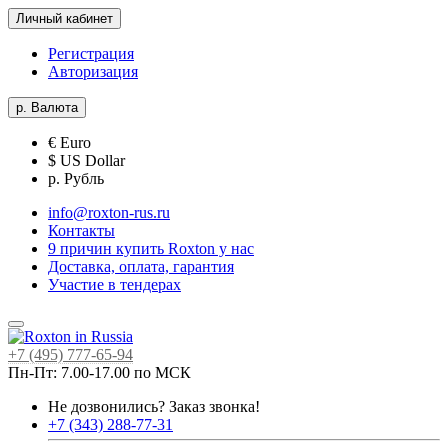
Личный кабинет
Регистрация
Авторизация
р.
Валюта
€ Euro
$ US Dollar
р. Рубль
info@roxton-rus.ru
Контакты
9 причин купить Roxton у нас
Доставка, оплата, гарантия
Участие в тендерах
+7 (495) 777-65-94
Пн-Пт: 7.00-17.00 по МСК
Не дозвонились?
Заказ звонка!
+7 (343) 288-77-31