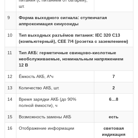
питания (с питанием от батарей),
шт.
9
Форма выходного сигнала: ступенчатая
аппроксимация синусоиды
10
Тип выходных разъёмов питания: IEC 320 C13
(компьютерный), CEE 7/4 (розетка с заземлением)
11
Тип АКБ: герметичные свинцово-кислотные
необслуживаемые, номинальным напряжением
12 В
12
Ёмкость АКБ, А*ч
7
13
Количество АКБ, шт.
2
14
Время зарядки АКБ (до 90%
6…8
полной ёмкости), ч
15
Возможность замены АКБ
есть
16
Отображение информации
световая
индикация