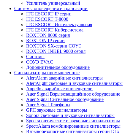
Усилитель универсальный
Системы оповещения и трансляции
ITC ESCORT IP серии
ITC ESCORT T-8000
ITC ESCORT Интеллектуальная
ITC ESCORT Киберсистема
ROXTON 8000 серия
ROXTON IP серии
ROXTON SX-серии СОУЭ
ROXTON-INKEL 9000 серия
Системы
СОУЭ EVAC
Дополнительное оборудование
Сигнализаторы промышленные
AlertAlarm аварийные сигнализаторы
AlertAlight световые и звуковые сигнализаторы
Appello аварийные оповещатели
Auer Signal Взрывозащищённое оборудование
Auer Signal Сигнальное оборудование
Auer Signal Телефоны
GPH звуковые сигнализаторы
Sonora световые и звуковые сигнализаторы
Spectra оптические и звуковые сигнализаторы
SpectrAlarm комбинированные сигнализаторы
Взрывобезопасные сигнализаторы серии D1x