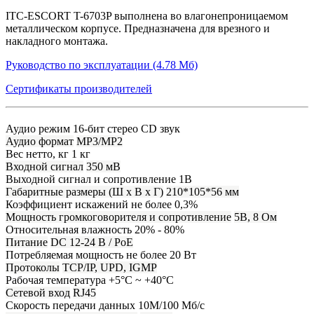
ITC-ESCORT T-6703P выполнена во влагонепроницаемом
металлическом корпусе. Предназначена для врезного и
накладного монтажа.
Руководство по эксплуатации (4.78 Мб)
Сертификаты производителей
Аудио режим
16-бит стерео CD звук
Аудио формат
MP3/MP2
Вес нетто, кг
1 кг
Входной сигнал
350 мВ
Выходной сигнал и сопротивление
1В
Габаритные размеры (Ш х В х Г)
210*105*56 мм
Коэффициент искажений
не более 0,3%
Мощность громкоговорителя и сопротивление
5В, 8 Ом
Относительная влажность
20% - 80%
Питание
DC 12-24 В / PoE
Потребляемая мощность
не более 20 Вт
Протоколы
TCP/IP, UPD, IGMP
Рабочая температура
+5°С ~ +40°С
Сетевой вход
RJ45
Скорость передачи данных
10М/100 Мб/с