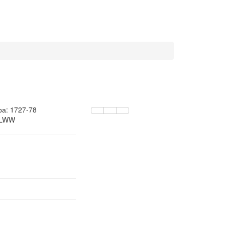
ра:
1727-78
 LWW