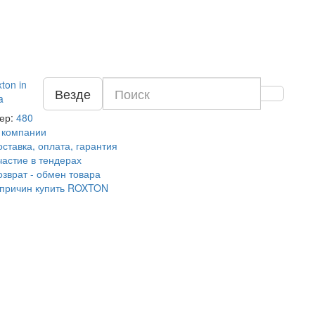
Везде
ер:
480
 компании
оставка, оплата, гарантия
частие в тендерах
озврат - обмен товара
 причин купить ROXTON