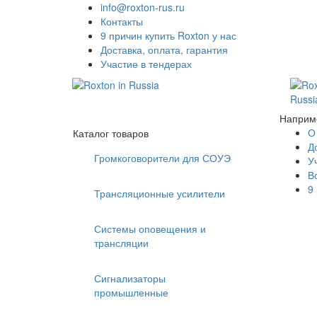
info@roxton-rus.ru
Контакты
9 причин купить Roxton у нас
Доставка, оплата, гарантия
Участие в тендерах
Наприм
О
Каталог товаров
Д
Громкоговорители для СОУЭ
У
В
9
Трансляционные усилители
Системы оповещения и
трансляции
Сигнализаторы
промышленные