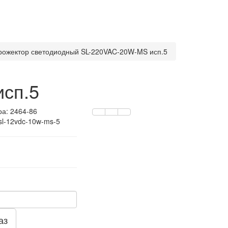
рожектор светодиодный SL-220VAC-20W-MS исп.5
сп.5
ра:
2464-86
sl-12vdc-10w-ms-5
аз