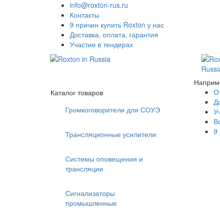
info@roxton-rus.ru
Контакты
9 причин купить Roxton у нас
Доставка, оплата, гарантия
Участие в тендерах
Наприм
О
Каталог товаров
Д
Громкоговорители для СОУЭ
У
В
9
Трансляционные усилители
Системы оповещения и
трансляции
Сигнализаторы
промышленные