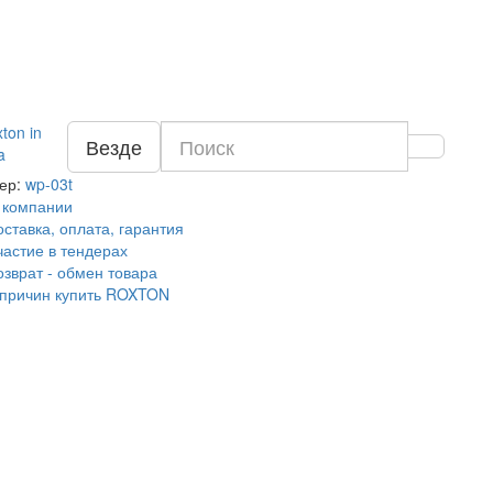
Везде
ер:
wp-03t
 компании
оставка, оплата, гарантия
частие в тендерах
озврат - обмен товара
 причин купить ROXTON