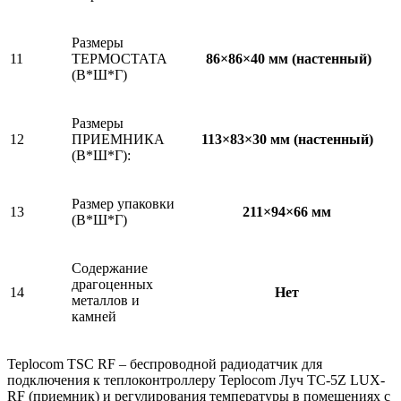
Размеры
11
ТЕРМОСТАТА
86×86×40 мм (настенный)
(В*Ш*Г)
Размеры
12
ПРИЕМНИКА
113×83×30 мм (настенный)
(В*Ш*Г):
Размер упаковки
13
211×94×66 мм
(В*Ш*Г)
Содержание
драгоценных
14
Нет
металлов и
камней
Teplocom TSС RF – беспроводной радиодатчик для
подключения к теплоконтроллеру Teplocom Луч TC-5Z LUX-
RF (приемник) и регулирования температуры в помещениях с