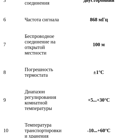
3
двусторонний
соединения
6
Частота сигнала
868 мГц
Беспроводное
соединение на
7
100 м
открытой
местности
Погрешность
8
±1°С
термостата
Диапазон
регулирования
9
+5...+30°C
комнатной
температуры
Температура
10
транспортировки
-10...+60°С
и хранения