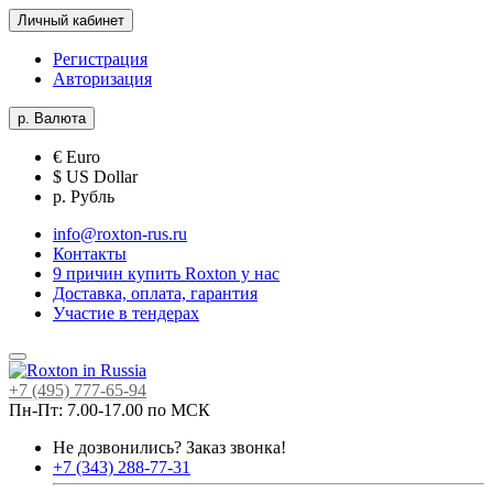
Личный кабинет
Регистрация
Авторизация
р.
Валюта
€ Euro
$ US Dollar
р. Рубль
info@roxton-rus.ru
Контакты
9 причин купить Roxton у нас
Доставка, оплата, гарантия
Участие в тендерах
+7 (495) 777-65-94
Пн-Пт: 7.00-17.00 по МСК
Не дозвонились?
Заказ звонка!
+7 (343) 288-77-31