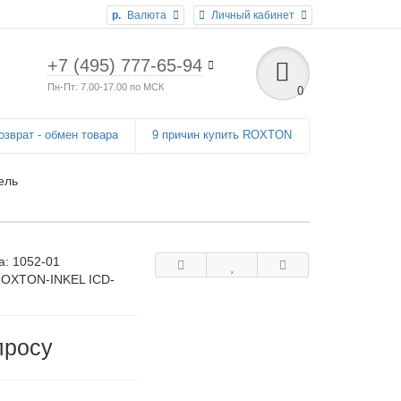
р.
Валюта
Личный кабинет
+7 (495) 777-65-94
Пн-Пт: 7.00-17.00 по МСК
0
озврат - обмен товара
9 причин купить ROXTON
ель
а:
1052-01
ROXTON-INKEL ICD-
просу