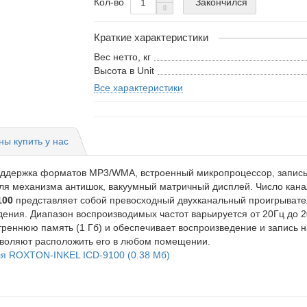
Закончился
Кол-во
Краткие характеристики
Вес нетто, кг
Высота в Unit
Все характеристики
ы купить у нас
оддержка форматов MP3/WMA, встроенный микропроцессор, запись
ля механизма антишок, вакуумный матричный дисплей. Число канал
100
представляет собой превосходный двухканальный проигрыват
ния. Диапазон воспроизводимых частот варьируется от 20Гц до 20
утреннюю память (1 Гб) и обеспечивает воспроизведение и запись
озволяют расположить его в любом помещении.
ля ROXTON-INKEL ICD-9100 (0.38 Мб)