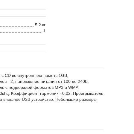
5,2 кг
1
 с CD во внутреннюю память 1GB,
ов - 2, напряжение питания от 100 до 240В,
ель с поддержкой форматов MP3 и WMA,
кГц. Коэффициент гармоник - 0,02.
Проигрыватель
 на внешнее USB устройство. Небольшие размеры