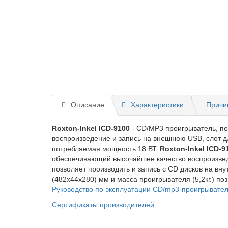
Описание
Характеристики
Причин
Roxton-Inkel ICD-9100
- CD/MP3 проигрыватель, п
воспроизведение и запись на внешнюю USB, слот д
потребляемая мощность 18 ВТ.
Roxton-Inkel ICD-9
обеспечивающий высочайшее качество воспроизведе
позволяет производить и запись с CD дисков на вн
(482х44х280) мм и масса проигрывателя (5,2кг.) п
Руководство по эксплуатации CD/mp3-проигрывате
Сертификаты производителей