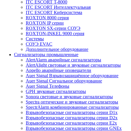
ITC ESCORT T-8000
ITC ESCORT Интеллектуальная
ITC ESCORT Киберсистема
ROXTON 8000 серия
ROXTON IP серии
ROXTON SX-серии СОУЭ
ROXTON-INKEL 9000 серия
Системы
СОУЭ EVAC
Дополнительное оборудование
Сигнализаторы промышленные
AlertAlarm аварийные сигнализаторы
AlertAlight световые и звуковые сигнализаторы
Appello аварийные оповещатели
Auer Signal Взрывозащищённое оборудование
Auer Signal Сигнальное оборудование
Auer Signal Телефоны
GPH звуковые сигнализаторы
Sonora световые и звуковые сигнализаторы
Spectra оптические и звуковые сигнализаторы
SpectrAlarm комбинированные сигнализаторы
Взрывобезопасные сигнализаторы серии D1x
Взрывобезопасные сигнализаторы серии D2x
Взрывобезопасные сигнализаторы серии E2x
Взрывобезопасные сигнализаторы серии GNEx