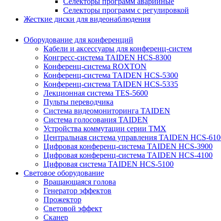
Селекторы программ аварийные
Селекторы программ с регулировкой
Жесткие диски для видеонаблюдения
Оборудование для конференций
Кабели и аксессуары для конференц-систем
Конгресс-система TAIDEN HCS-8300
Конференц-система ROXTON
Конференц-система TAIDEN HCS-5300
Конференц-система TAIDEN HCS-5335
Лекционная система TES-5600
Пульты переводчика
Система видеомониторинга TAIDEN
Система голосования TAIDEN
Устройства коммутации серии TMX
Центральная система управления TAIDEN HCS-610
Цифровая конференц-система TAIDEN HCS-3900
Цифровая конференц-система TAIDEN HCS-4100
Цифровая система TAIDEN HCS-5100
Световое оборудование
Вращающаяся голова
Генератор эффектов
Прожектор
Световой эффект
Сканер