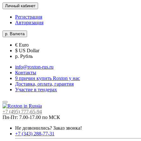
Личный кабинет
Регистрация
Авторизация
р.
Валюта
€ Euro
$ US Dollar
р. Рубль
info@roxton-rus.ru
Контакты
9 причин купить Roxton у нас
Доставка, оплата, гарантия
Участие в тендерах
+7 (495) 777-65-94
Пн-Пт: 7.00-17.00 по МСК
Не дозвонились?
Заказ звонка!
+7 (343) 288-77-31