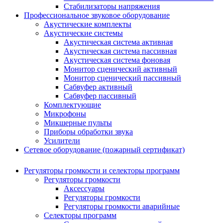
Стабилизаторы напряжения
Профессиональное звуковое оборудование
Акустические комплекты
Акустические системы
Акустическая система активная
Акустическая система пассивная
Акустическая система фоновая
Монитор сценический активный
Монитор сценический пассивный
Сабвуфер активный
Сабвуфер пассивный
Комплектующие
Микрофоны
Микшерные пульты
Приборы обработки звука
Усилители
Сетевое оборудование (пожарный сертификат)
Регуляторы громкости и селекторы программ
Регуляторы громкости
Аксессуары
Регуляторы громкости
Регуляторы громкости аварийные
Селекторы программ