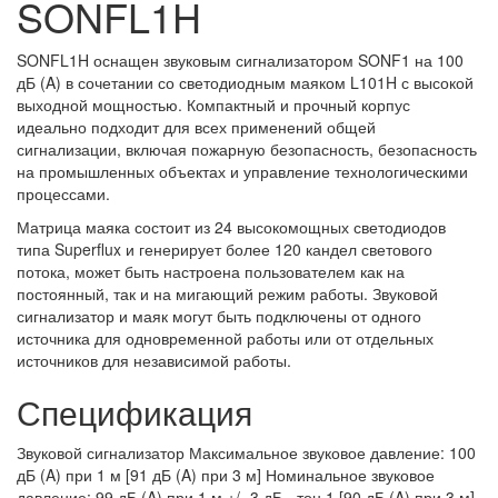
SONFL1H
SONFL1H оснащен звуковым сигнализатором SONF1 на 100
дБ (A) в сочетании со светодиодным маяком L101H с высокой
выходной мощностью. Компактный и прочный корпус
идеально подходит для всех применений общей
сигнализации, включая пожарную безопасность, безопасность
на промышленных объектах и управление технологическими
процессами.
Матрица маяка состоит из 24 высокомощных светодиодов
типа Superflux и генерирует более 120 кандел светового
потока, может быть настроена пользователем как на
постоянный, так и на мигающий режим работы. Звуковой
сигнализатор и маяк могут быть подключены от одного
источника для одновременной работы или от отдельных
источников для независимой работы.
Спецификация
Звуковой сигнализатор Максимальное звуковое давление: 100
дБ (A) при 1 м [91 дБ (A) при 3 м] Номинальное звуковое
давление: 99 дБ (A) при 1 м +/- 3 дБ - тон 1 [90 дБ (A) при 3 м]