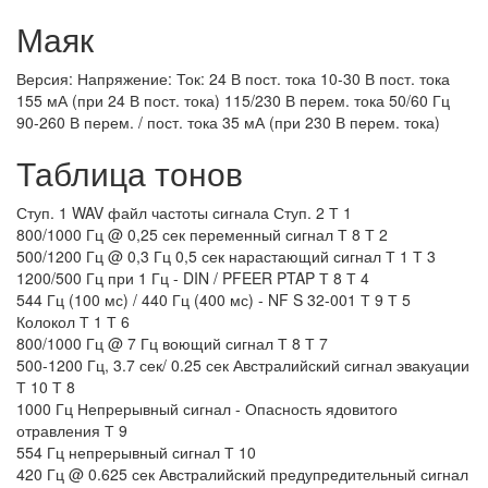
Маяк
Версия: Напряжение: Ток: 24 В пост. тока 10-30 В пост. тока
155 мА (при 24 В пост. тока) 115/230 В перем. тока 50/60 Гц
90-260 В перем. / пост. тока 35 мА (при 230 В перем. тока)
Таблица тонов
Ступ. 1 WAV файл частоты сигнала Ступ. 2 Т 1
800/1000 Гц @ 0,25 сек переменный сигнал Т 8 Т 2
500/1200 Гц @ 0,3 Гц 0,5 сек нарастающий сигнал Т 1 Т 3
1200/500 Гц при 1 Гц - DIN / PFEER PTAP Т 8 Т 4
544 Гц (100 мс) / 440 Гц (400 мс) - NF S 32-001 Т 9 Т 5
Колокол Т 1 Т 6
800/1000 Гц @ 7 Гц воющий сигнал Т 8 Т 7
500-1200 Гц, 3.7 сек/ 0.25 сек Австралийский сигнал эвакуации
Т 10 Т 8
1000 Гц Непрерывный сигнал - Опасность ядовитого
отравления Т 9
554 Гц непрерывный сигнал Т 10
420 Гц @ 0.625 сек Австралийский предупредительный сигнал