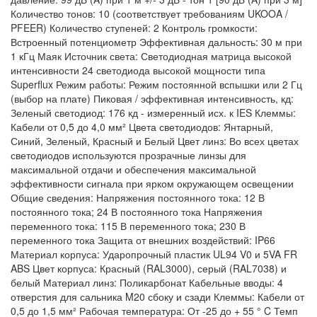
Количество тонов: 10 (соответствует требованиям UKOOA /
PFEER) Количество ступеней: 2 Контроль громкости:
Встроенный потенциометр Эффективная дальность: 30 м при
1 кГц Маяк Источник света: Светодиодная матрица высокой
интенсивности 24 светодиода высокой мощности типа
Superflux Режим работы: Режим постоянной вспышки или 2 Гц
(выбор на плате) Пиковая / эффективная интенсивность, кд:
Зеленый светодиод: 176 кд - измеренный исх. к IES Клеммы:
Кабели от 0,5 до 4,0 мм² Цвета светодиодов: Янтарный,
Синий, Зеленый, Красный и Белый Цвет линз: Во всех цветах
светодиодов используются прозрачные линзы для
максимальной отдачи и обеспечения максимальной
эффективности сигнала при ярком окружающем освещении
Общие сведения: Напряжения постоянного тока: 12 В
постоянного тока; 24 В постоянного тока Напряжения
переменного тока: 115 В переменного тока; 230 В
переменного тока Защита от внешних воздействий: IP66
Материал корпуса: Ударопрочный пластик UL94 V0 и 5VA FR
ABS Цвет корпуса: Красный (RAL3000), серый (RAL7038) и
белый Материал линз: Поликарбонат Кабельные вводы: 4
отверстия для сальника M20 сбоку и сзади Клеммы: Кабели от
0,5 до 1,5 мм² Рабочая температура: От -25 до + 55 ° C Темп