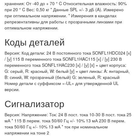
хранения: От -40 до + 70 ° C Относительная влажность: 90%
при 20 ° C Вес: 0,50 кг * Данные SPL +/- 3 дБ (A). Измерено
при оптимальном напряжении. * Измерения в канделах
репрезентативны для работы с прозрачными линзами при
оптимальном напряжении.
Коды деталей
Версия: Код детали: 24 В постоянного тока SONFL1HDC024 [х]
/ [у] 115 В переменного тока SONFL1HAC115 [х] / [у] 230 В
переменного тока SONFL1HAC230 [х] / [у] [x] = цвет корпуса:
G: серый, R: красный, W: белый [y] = цвет линзы: A: янтарный,
B: синий, W: прозрачный (белый) G: зеленый, R: красный
Номер детали с суффиксом «-UL» для утвержденной UL
версии.
Сигнализатор
Версия: Напряжение: Ток: 24 В пост. тока 10-30 В пост. тока 25
мА * 115 В перем. тока 50/60 Гц +/- 10% 13 мА 230 В перем.
тока 50/60 Гц +/- 10% 13 мА * ток при номинальном
напряжении на тоне 2