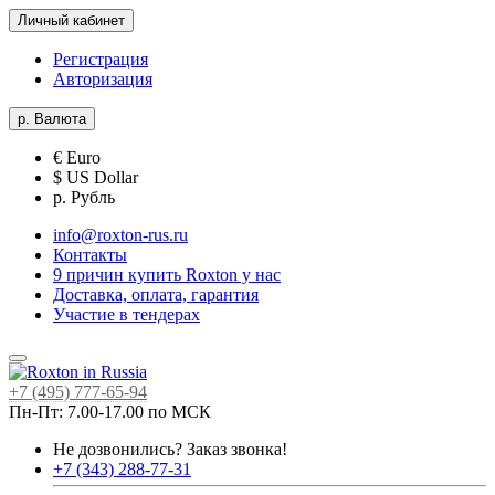
Личный кабинет
Регистрация
Авторизация
р.
Валюта
€ Euro
$ US Dollar
р. Рубль
info@roxton-rus.ru
Контакты
9 причин купить Roxton у нас
Доставка, оплата, гарантия
Участие в тендерах
+7 (495) 777-65-94
Пн-Пт: 7.00-17.00 по МСК
Не дозвонились?
Заказ звонка!
+7 (343) 288-77-31