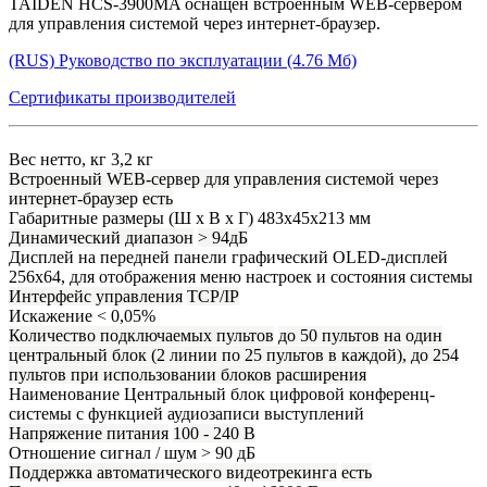
TAIDEN HCS-3900MA оснащен встроенным WEB-сервером
для управления системой через интернет-браузер.
(RUS) Руководство по эксплуатации (4.76 Мб)
Сертификаты производителей
Вес нетто, кг
3,2 кг
Встроенный WEB-сервер для управления системой через
интернет-браузер
есть
Габаритные размеры (Ш х В х Г)
483x45x213 мм
Динамический диапазон
> 94дБ
Дисплей на передней панели
графический OLED-дисплей
256х64, для отображения меню настроек и состояния системы
Интерфейс управления
TCP/IP
Искажение
< 0,05%
Количество подключаемых пультов
до 50 пультов на один
центральный блок (2 линии по 25 пультов в каждой), до 254
пультов при использовании блоков расширения
Наименование
Центральный блок цифровой конференц-
системы с функцией аудиозаписи выступлений
Напряжение питания
100 - 240 В
Отношение сигнал / шум
> 90 дБ
Поддержка автоматического видеотрекинга
есть