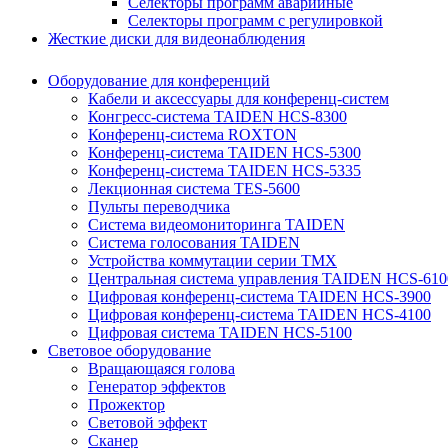
Селекторы программ аварийные
Селекторы программ с регулировкой
Жесткие диски для видеонаблюдения
Оборудование для конференций
Кабели и аксессуары для конференц-систем
Конгресс-система TAIDEN HCS-8300
Конференц-система ROXTON
Конференц-система TAIDEN HCS-5300
Конференц-система TAIDEN HCS-5335
Лекционная система TES-5600
Пульты переводчика
Система видеомониторинга TAIDEN
Система голосования TAIDEN
Устройства коммутации серии TMX
Центральная система управления TAIDEN HCS-610
Цифровая конференц-система TAIDEN HCS-3900
Цифровая конференц-система TAIDEN HCS-4100
Цифровая система TAIDEN HCS-5100
Световое оборудование
Вращающаяся голова
Генератор эффектов
Прожектор
Световой эффект
Сканер