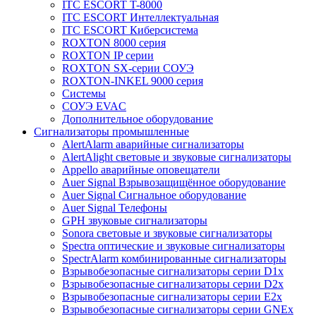
ITC ESCORT T-8000
ITC ESCORT Интеллектуальная
ITC ESCORT Киберсистема
ROXTON 8000 серия
ROXTON IP серии
ROXTON SX-серии СОУЭ
ROXTON-INKEL 9000 серия
Системы
СОУЭ EVAC
Дополнительное оборудование
Сигнализаторы промышленные
AlertAlarm аварийные сигнализаторы
AlertAlight световые и звуковые сигнализаторы
Appello аварийные оповещатели
Auer Signal Взрывозащищённое оборудование
Auer Signal Сигнальное оборудование
Auer Signal Телефоны
GPH звуковые сигнализаторы
Sonora световые и звуковые сигнализаторы
Spectra оптические и звуковые сигнализаторы
SpectrAlarm комбинированные сигнализаторы
Взрывобезопасные сигнализаторы серии D1x
Взрывобезопасные сигнализаторы серии D2x
Взрывобезопасные сигнализаторы серии E2x
Взрывобезопасные сигнализаторы серии GNEx