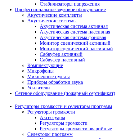
Стабилизаторы напряжения
Профессиональное звуковое оборудование
Акустические комплекты
Акустические системы
Акустическая система активная
Акустическая система пассивная
Акустическая система фоновая
Монитор сценический активный
Монитор сценический пассивный
Сабвуфер активный
Сабвуфер пассивный
Комплектующие
Микрофоны
Микшерные пульты
Приборы обработки звука
Усилители
Сетевое оборудование (пожарный сертификат)
Регуляторы громкости и селекторы программ
Регуляторы громкости
Аксессуары
Регуляторы громкости
Регуляторы громкости аварийные
Селекторы программ