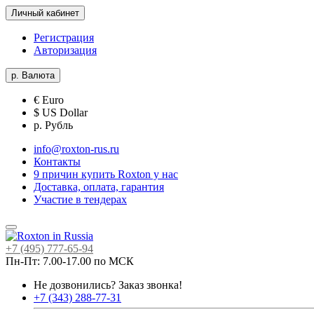
Личный кабинет
Регистрация
Авторизация
р.
Валюта
€ Euro
$ US Dollar
р. Рубль
info@roxton-rus.ru
Контакты
9 причин купить Roxton у нас
Доставка, оплата, гарантия
Участие в тендерах
+7 (495) 777-65-94
Пн-Пт: 7.00-17.00 по МСК
Не дозвонились?
Заказ звонка!
+7 (343) 288-77-31