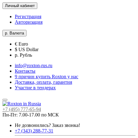
Личный кабинет
Регистрация
Авторизация
р.
Валюта
€ Euro
$ US Dollar
р. Рубль
info@roxton-rus.ru
Контакты
9 причин купить Roxton у нас
Доставка, оплата, гарантия
Участие в тендерах
+7 (495) 777-65-94
Пн-Пт: 7.00-17.00 по МСК
Не дозвонились?
Заказ звонка!
+7 (343) 288-77-31