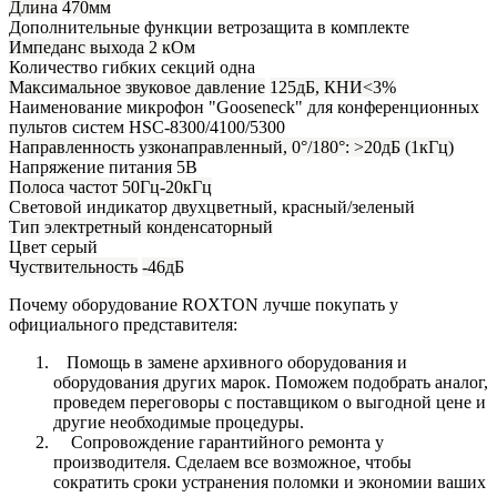
Длина
470мм
Дополнительные функции
ветрозащита в комплекте
Импеданс выхода
2 кОм
Количество гибких секций
одна
Максимальное звуковое давление
125дБ, КНИ<3%
Наименование
микрофон "Gooseneck" для конференционных
пультов систем HSC-8300/4100/5300
Направленность
узконаправленный, 0°/180°: >20дБ (1кГц)
Напряжение питания
5В
Полоса частот
50Гц-20кГц
Световой индикатор
двухцветный, красный/зеленый
Тип
электретный конденсаторный
Цвет
серый
Чуствительность
-46дБ
Почему оборудование ROXTON лучше покупать у
официального представителя:
Помощь в замене архивного оборудования и
оборудования других марок. Поможем подобрать аналог,
проведем переговоры с поставщиком о выгодной цене и
другие необходимые процедуры.
Сопровождение гарантийного ремонта у
производителя. Сделаем все возможное, чтобы
сократить сроки устранения поломки и экономии ваших