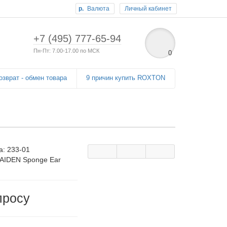
р.
Валюта
Личный кабинет
+7 (495) 777-65-94
Пн-Пт: 7.00-17.00 по МСК
0
озврат - обмен товара
9 причин купить ROXTON
а:
233-01
TAIDEN Sponge Ear
просу