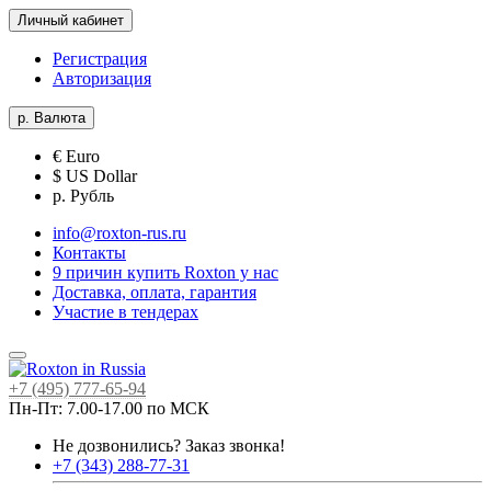
Личный кабинет
Регистрация
Авторизация
р.
Валюта
€ Euro
$ US Dollar
р. Рубль
info@roxton-rus.ru
Контакты
9 причин купить Roxton у нас
Доставка, оплата, гарантия
Участие в тендерах
+7 (495) 777-65-94
Пн-Пт: 7.00-17.00 по МСК
Не дозвонились?
Заказ звонка!
+7 (343) 288-77-31