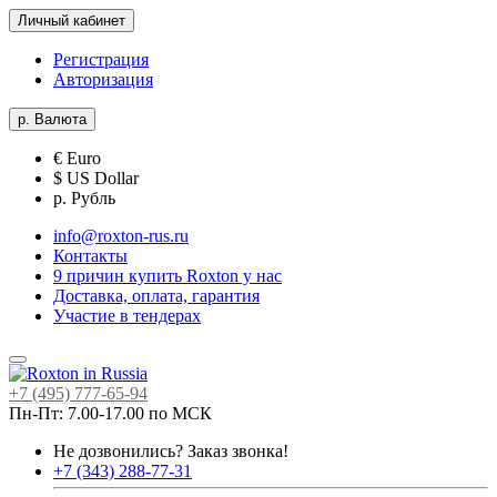
Личный кабинет
Регистрация
Авторизация
р.
Валюта
€ Euro
$ US Dollar
р. Рубль
info@roxton-rus.ru
Контакты
9 причин купить Roxton у нас
Доставка, оплата, гарантия
Участие в тендерах
+7 (495) 777-65-94
Пн-Пт: 7.00-17.00 по МСК
Не дозвонились?
Заказ звонка!
+7 (343) 288-77-31