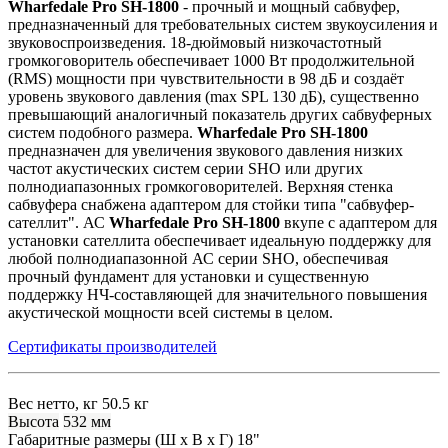
Wharfedale Pro SH-1800
- прочный и мощный сабвуфер,
предназначенный для требовательных систем звукоусиления и
звуковоспроизведения. 18-дюймовый низкочастотный
громкоговоритель обеспечивает 1000 Вт продолжительной
(RMS) мощности при чувствительности в 98 дБ и создаёт
уровень звукового давления (max SPL 130 дБ), существенно
превышающий аналогичный показатель других сабвуферных
систем подобного размера.
Wharfedale Pro SH-1800
предназначен для увеличения звукового давления низких
частот акустических систем серии SHO или других
полнодиапазонных громкоговорителей. Верхняя стенка
сабвуфера снабжена адаптером для стойки типа "сабвуфер-
сателлит". АС
Wharfedale Pro SH-1800
вкупе с адаптером для
установки сателлита обеспечивает идеальную поддержку для
любой полнодиапазонной АС серии SHO, обеспечивая
прочный фундамент для установки и существенную
поддержку НЧ-составляющей для значительного повышения
акустической мощности всей системы в целом.
Сертификаты производителей
Вес нетто, кг
50.5 кг
Высота
532 мм
Габаритные размеры (Ш х В х Г)
18"