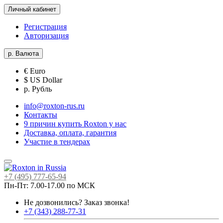
Личный кабинет
Регистрация
Авторизация
р.
Валюта
€ Euro
$ US Dollar
р. Рубль
info@roxton-rus.ru
Контакты
9 причин купить Roxton у нас
Доставка, оплата, гарантия
Участие в тендерах
+7 (495) 777-65-94
Пн-Пт: 7.00-17.00 по МСК
Не дозвонились?
Заказ звонка!
+7 (343) 288-77-31