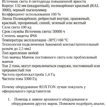
Источник света
4 светодиода повышенной яркости
Корпус
132 мм (квадратный), поликарбонат красный (RAL
3000), черный пьезозуммер
Коэффициент использования
100 %
Линза
Поликарбонат, ребристый внутри, оранжевый,
красный, прозрачный, синий, зеленый или желтый
Сила света
100 кд
Срок службы
Источник света: 50000 ч
Степень защиты
IP66
Температура эксплуатации
-30°C/+60 °C
Технология подключения
Зажимной контакт/штепсельный
разъём до 2,5 мм2
Тип крепления
любой
Тип маячка
Маячок постоянного света или проблесковый
маячок
Тон
2 тона, могут переключаться снаружи, постоянный или
прерывистый тон
Частота проблеска/строба
1,4 Гц
Частота тона
3300 Гц
Почему оборудование ROXTON лучше покупать у
официального представителя:
Помощь в замене архивного оборудования и
оборудования других марок. Поможем подобрать аналог,