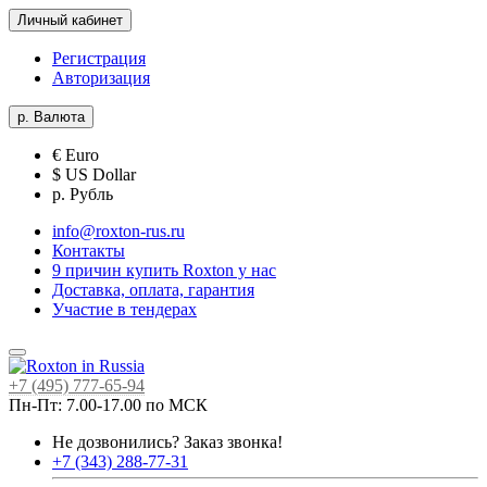
Личный кабинет
Регистрация
Авторизация
р.
Валюта
€ Euro
$ US Dollar
р. Рубль
info@roxton-rus.ru
Контакты
9 причин купить Roxton у нас
Доставка, оплата, гарантия
Участие в тендерах
+7 (495) 777-65-94
Пн-Пт: 7.00-17.00 по МСК
Не дозвонились?
Заказ звонка!
+7 (343) 288-77-31